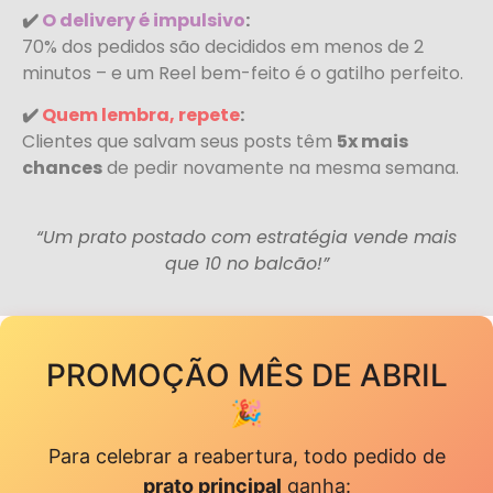
✔️
O delivery é impulsivo
:
70% dos pedidos são decididos em menos de 2
minutos – e um Reel bem-feito é o gatilho perfeito.
✔️
Quem lembra, repete
:
Clientes que salvam seus posts têm
5x mais
chances
de pedir novamente na mesma semana.
“Um prato postado com estratégia vende mais
que 10 no balcão!”
PROMOÇÃO MÊS DE ABRIL
🎉
Para celebrar a reabertura, todo pedido de
prato principal
ganha: