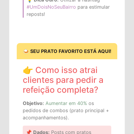
#UmDoisNoSeuBairro
para estimular
reposts!
🍛 SEU PRATO FAVORITO ESTÁ AQUI!
👉 Como isso atrai
clientes para pedir a
refeição completa?
Objetivo:
Aumentar em 40%
os
pedidos de combos (prato principal +
acompanhamentos).
📌
Dados:
Posts com pratos