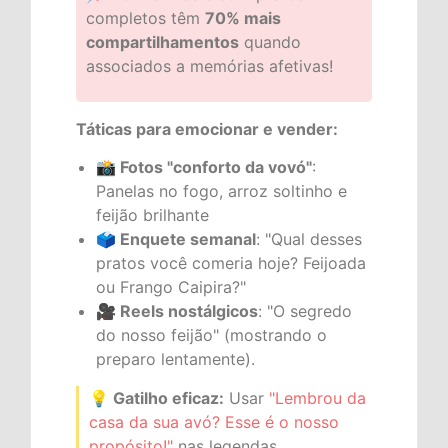
completos têm
70% mais
compartilhamentos
quando
associados a memórias afetivas!
Táticas para emocionar e vender:
📸 Fotos "conforto da vovó"
:
Panelas no fogo, arroz soltinho e
feijão brilhante
🗳️ Enquete semanal
: "Qual desses
pratos você comeria hoje? Feijoada
ou Frango Caipira?"
🎥 Reels nostálgicos
: "O segredo
do nosso feijão" (mostrando o
preparo lentamente).
💡 Gatilho eficaz:
Usar
"Lembrou da
casa da sua avó? Esse é o nosso
propósito!"
nas legendas.