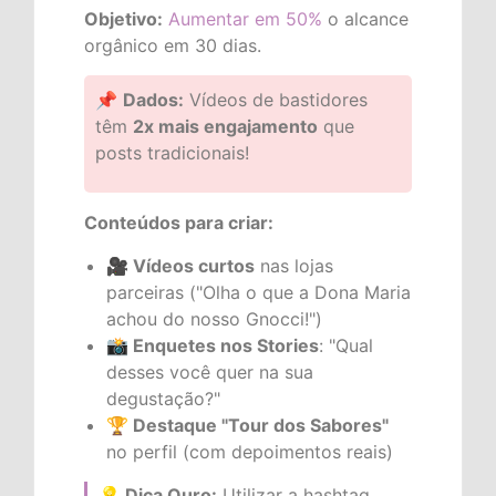
Objetivo:
Aumentar em 50%
o alcance
orgânico em 30 dias.
📌
Dados:
Vídeos de bastidores
têm
2x mais engajamento
que
posts tradicionais!
Conteúdos para criar:
🎥 Vídeos curtos
nas lojas
parceiras ("Olha o que a Dona Maria
achou do nosso Gnocci!")
📸 Enquetes nos Stories
: "Qual
desses você quer na sua
degustação?"
🏆 Destaque "Tour dos Sabores"
no perfil (com depoimentos reais)
💡 Dica Ouro:
Utilizar a hashtag